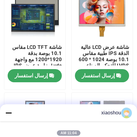
جولة في المصنع
مراقبة الجودة
شاشة عرض LCD عالية
شاشة LCD TFT مقاس
الدقة IPS طبية مقاس
10.1 بوصة بدقة
أخبار
10.1 بوصة 1024 * 600
1920*1200 مع واجهة
LVDS للتحكم الصناعي
Lvds وزاوية عرض IPS
كاملة
إرسال استفسار
إرسال استفسار
اطلب اقتباس
شاشة TFT Lcd
xiaoshou
وحدة TFT LCD
شاشة TFT LCD
11:04 AM