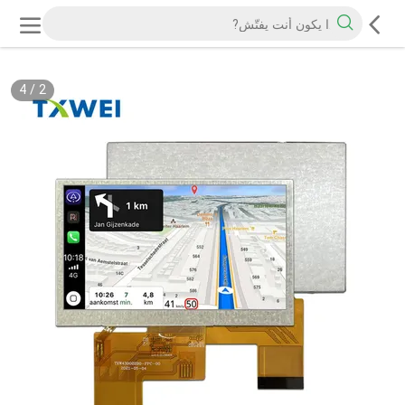
4
/
2