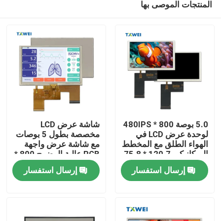
المنتجات الموصى بها
5.0 بوصة 800 * 480IPS
شاشة عرض LCD
لوحدة عرض LCD في
مخصصة بطول 5 بوصات
الهواء الطلق مع المخطط
مع شاشة عرض واجهة
الميكانيكي 120.7 * 75.8
RGB عالية الوضوح 800 *
المنزل
480
* 2.8
إرسال استفسار
إرسال استفسار
المنتجات
حولنا