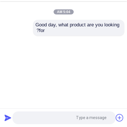
5:04 AM
Good day, what product are you looking 
for?
11.6 بوصة TFT شاشة LCD واجهة MIPI لوحة عرض 950 سطوع
شاشة TFT LCD
2024-08-12