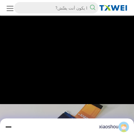
xiaoshou