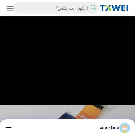
xiaoshou