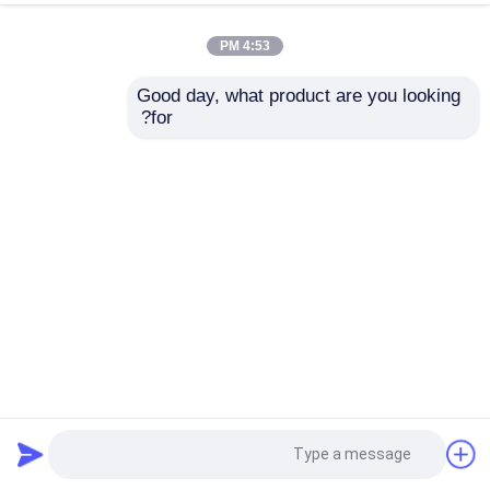
4:53 PM
Good day, what product are you looking 
for?
2وحدة LCD TFT بصرية في الهواء الطلق بـ.7 بوصة واجهة RGB
لوحة عرض TFT صغيرة الحجم
شاشة TFT LCD
2024-08-03