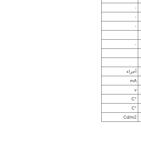
-
-
-
-
أجزاء
mA
v
°C
°C
Cd/m2