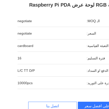
Raspbe
الـ MOQ:
negotiate
السعر:
negotiate
التعبئة القياسية:
cardboard
فترة التسليم:
16
لدفع او السداد:
L/C TT D/P
رة على التوريد:
10000pcs
لى أفضل سعر
اتصل بنا