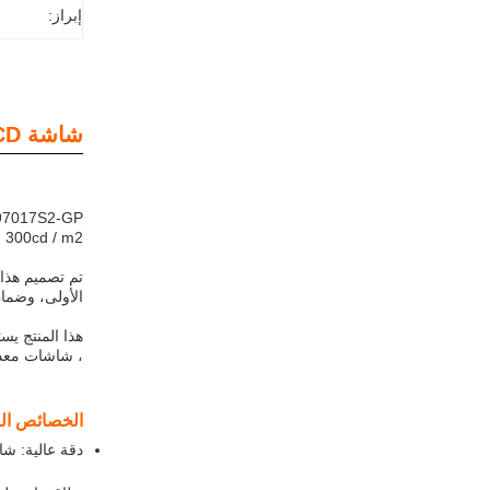
إبراز:
شاشة TFT LCD:
300cd / m2 ،
الأولى، وضمان 
، شاشات معدات
الخصائص الر
دقة عالية: شاشة TFT LCD تقدم مساحة بكسل 58.44 * 96.85 * 3.78، مما يوفر شاشة واضحة و