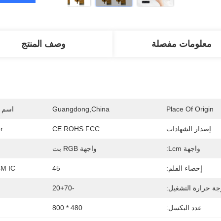
معلومات مفصلة
وصف المنتج
Place Of Origin
Guangdong,China
اسم ا
إصدار الشهادات
CE ROHS FCC
r
واجهة Lcm:
واجهة RGB بت
إحصاء القلم:
45
C/LCM IC
جة حرارة التشغيل:
-20+70
عدد البكسل:
480 * 800