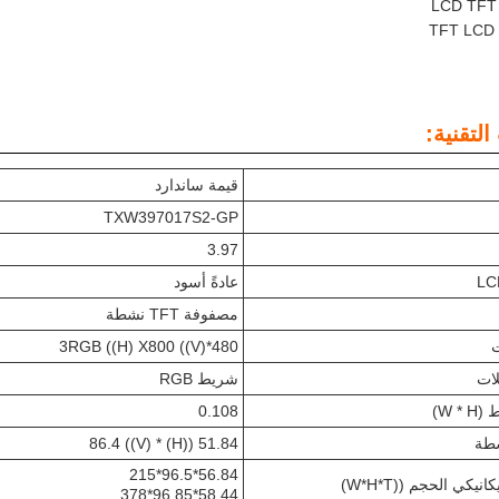
لتقنية:
قيمة ساندارد
TXW397017S2-GP
3.97
عادةً أسود
مصفوفة TFT نشطة
ت
480*3RGB ((H) X800 ((V)
لات
شريط RGB
W *)
0.108
شطة
51.84 ((H) * 86.4 ((V)
56.84*96.5*215
يكي الحجم ((W*H*T)
58.44*96.85*378