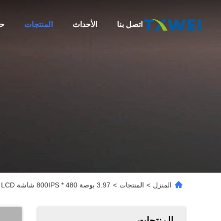
اتصل بنا
الأحداث
المنتجات
حو
المنزل
>
المنتجات
>
3.97 بوصة 480 * 800IPS شاشة LCD لمسة واجهة RGB لوحة عرض Raspberry Pi PDA
المنتجات