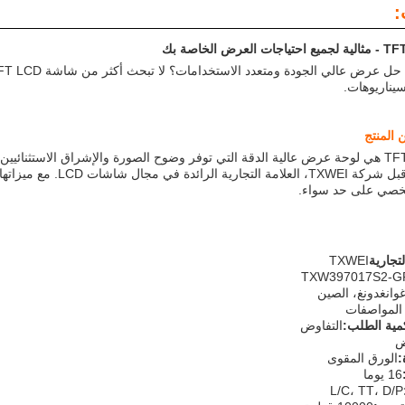
:
سيناريوهات.
 المنتج
المصنعة من قبل شركة WEI
شخصي على حد سواء.
تجارية
TXWEI
TXW397017S2-G
وانغدونغ، الصين
 المواصفات
كمية الطلب:
التفاوض
ض
:
الورق المقوى
16 يوما
L/C، TT، D/P