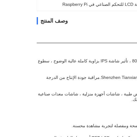
Raspberry Pi
وصف المنتج
TXW397017S2-GP هو شاشة شاشة TFT LCD ملونة بنسبة 16: 9 بدقة تصل إلى 480 * 800 ، تأثير شاشة IPS بزاوية كاملة عالية الوضوح ، سطوع
تم تصميم هذا المنتج بشكل مستقل ، وتطويره ، وإنتاجه من قبل Shenzhen Tianxianwei Technology Co. ، Ltd.مراقبة جودة الإنتاج من الدرجة
اق واسع في شاشات Raspberry Pi ، شاشات PDA ، لوحات عرض طبية ، شاشات أجهزة منزلية ، شاشات معدات صناعية
ك.