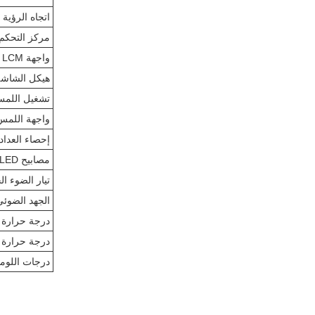
اتجاه الرؤية
مركز التحكم ف
واجهة LCM
هيكل الشاشة
تشغيل اللم
واجهة اللمس
إحصاء العداد
مصابيح LED للضوء الخلفي
تيار الضوء ا
الجهد الضوئي
درجة حرارة 
درجة حرارة 
درجات اللوم