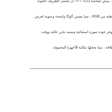
نطاق واسع لدرجة حرارة التشغيل: مع نطاق درجة حرارة التشغيل من -20 + 70 درجة مئوية ، يمكن لشاشة TFT LCD أن تتحمل الظروف الجوية
ترتيب البكسلات الشريطية من RGB: يحتوي TFT LCD Module على ترتيب البكسلات الشريطية من RGB ، مما يضمن ألوانًا واضحة وحيوية لعرض
دة: شاشة TFT LCD تستخدم تكنولوجيا TFT Active Matrix ، والتي توفر جودة صورة استثنائية ونسبة تباين عالية ووقت