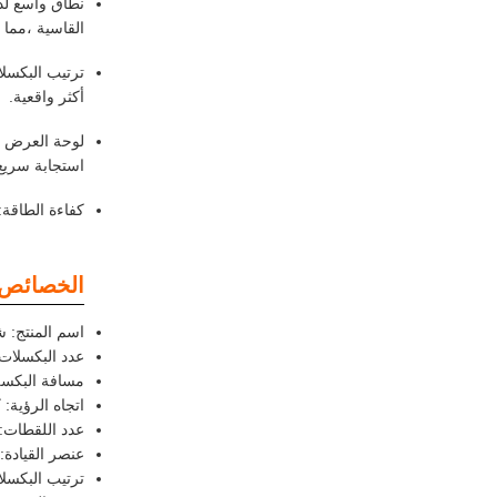
القاسية ،مما 
أكثر واقعية.
استجابة سريع
كفاءة الطاقة: مع استهلاك الطا
الخصائص:
اسم المنتج: شاشة 
عدد البكسلات: 480*0
مسافة البكسل (8.44*96.85*3.78
اتجاه الرؤية:
عدد اللقطات: 45
عنصر القيادة: FT Active Matrix
ترتيب البكسلات