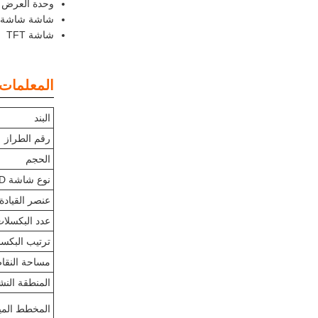
وحدة العرض LCD TFT
شاشة شاشة TFT LCD
شاشة TFT
المعلمات ا
البند
رقم الطراز
الحجم
نوع شاشة LCD
عنصر القيادة
عدد البكسلا
ترتيب البكس
مساحة النقاط ( H
المنطقة الن
المخطط الميكان