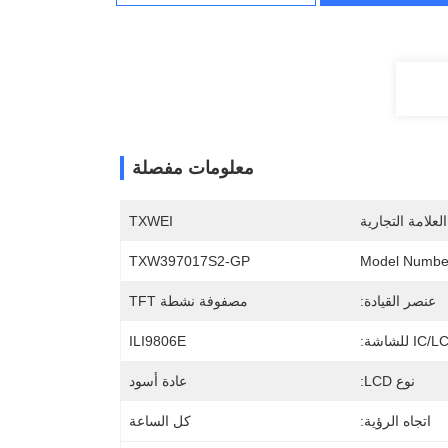
معلومات مفصلة
لعلامة التجارية
TXWEI
TXW397017S2-GP
Model Numbe
عنصر القيادة:
مصفوفة نشطة TFT
I للشاشة:
ILI9806E
نوع LCD:
عادة أسود
اتجاه الرؤية:
كل الساعة