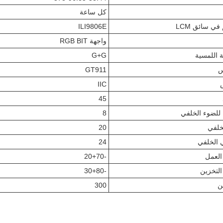
كل ساعة
ي سائق LCM
ILI9806E
واجهة RGB BIT
 اللمسية
G+G
س
GT911
IIC
45
8
لخلفي
20
 الخلفي
24
العمل
-20+70
التخزين
-30+80
ن
300