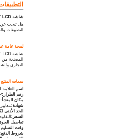
التطبيقات
شاشة TFT LCD - مثالية لجميع احتياجات العرض الخاصة بك
التطبيقات وال
لمحة عامة عن
شاشة TFT LCD هي لوحة عرض عالية الدقة التي توفر وضوح الصورة والإشراق الاستثنائيين.
التجاري وال
سمات المنتج
اسم العلامة ال
رقم الطراز:
P
مكان المنشأ:
غ
شهادة:
معايير
الحد الأدنى ل
السعر:
التفاو
تفاصيل العبوة
وقت التسليم:
شروط الدفع: