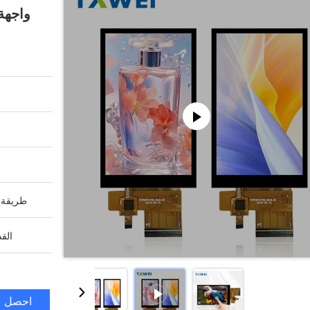
واجهة RGB لوحة عرض rry Pi PDA
طريقة ا
القد
احصل ع