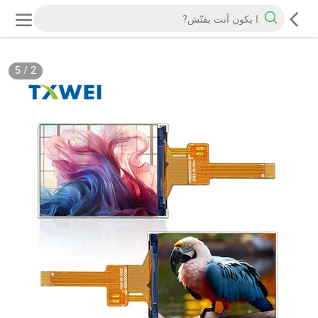
5
/
2