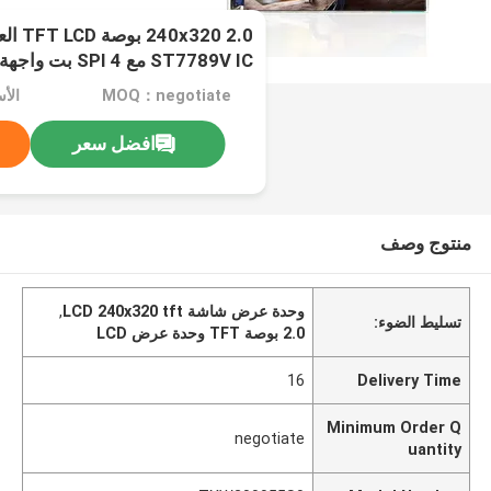
320 2.0
ST7789V IC مع SPI 4 بت واجهة
MOQ：negotiate
الأسعا
افضل سعر
منتوج وصف
وحدة عرض شاشة LCD 240x320 tft
,
تسليط الضوء:
2.0 بوصة TFT وحدة عرض LCD
16
Delivery Time
Minimum Order Q
negotiate
uantity