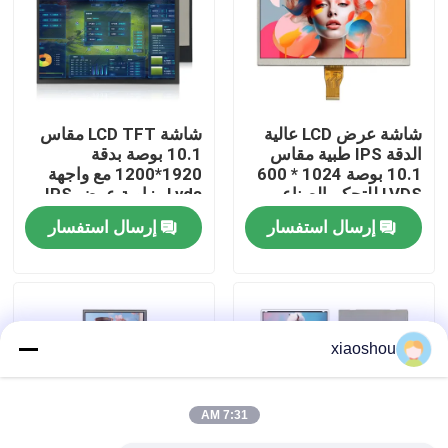
جولة في المصنع
مراقبة الجودة
شاشة عرض LCD عالية
شاشة LCD TFT مقاس
الدقة IPS طبية مقاس
10.1 بوصة بدقة
10.1 بوصة 1024 * 600
1920*1200 مع واجهة
أخبار
LVDS للتحكم الصناعي
Lvds وزاوية عرض IPS
كاملة
إرسال استفسار
إرسال استفسار
اطلب اقتباس
شاشة TFT Lcd
xiaoshou
وحدة TFT LCD
7:31 AM
شاشة TFT LCD