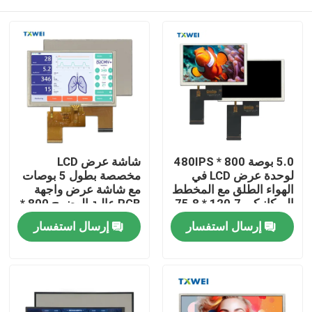
5.0 بوصة 800 * 480IPS
شاشة عرض LCD
لوحدة عرض LCD في
مخصصة بطول 5 بوصات
الهواء الطلق مع المخطط
مع شاشة عرض واجهة
الميكانيكي 120.7 * 75.8
RGB عالية الوضوح 800 *
480
* 2.8
المنزل
إرسال استفسار
إرسال استفسار
المنتجات
حولنا