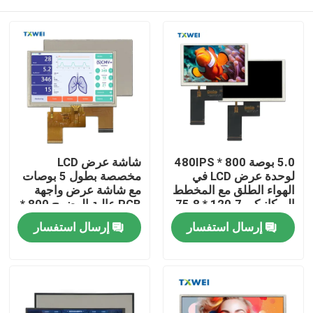
5.0 بوصة 800 * 480IPS
شاشة عرض LCD
لوحدة عرض LCD في
مخصصة بطول 5 بوصات
الهواء الطلق مع المخطط
مع شاشة عرض واجهة
الميكانيكي 120.7 * 75.8
RGB عالية الوضوح 800 *
480
* 2.8
المنزل
إرسال استفسار
إرسال استفسار
المنتجات
حولنا