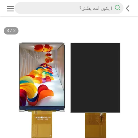
3
/
2