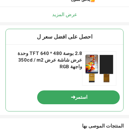
عرض المزيد
احصل على افضل سعر ل
2.8 بوصة 480 * 640 TFT وحدة
عرض شاشة عرض 350cd / m2
واجهة RGB
استمر
المنتجات الموصى بها