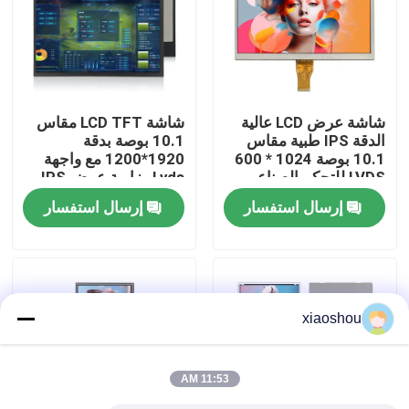
جولة في المصنع
مراقبة الجودة
شاشة عرض LCD عالية
شاشة LCD TFT مقاس
الدقة IPS طبية مقاس
10.1 بوصة بدقة
10.1 بوصة 1024 * 600
1920*1200 مع واجهة
أخبار
LVDS للتحكم الصناعي
Lvds وزاوية عرض IPS
كاملة
إرسال استفسار
إرسال استفسار
اطلب اقتباس
شاشة TFT Lcd
xiaoshou
وحدة TFT LCD
11:53 AM
شاشة TFT LCD