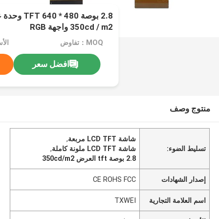
2.8 بوصة 80
350cd / m2 واجهة RGB
MOQ：تفاوض
الأسعا
افضل سعر
منتوج وصف
شاشة LCD TFT مربعة
,
تسليط الضوء:
شاشة LCD TFT ملونة كاملة
,
2.8 بوصة tft العرض 350cd/m2
إصدار الشهادات
CE ROHS FCC
اسم العلامة التجارية
TXWEI