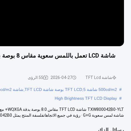
شاشة TFT Lcd
2026-04-27
55 الرؤى
#
500cd/m2 شاشة TFT LCD,5 بوصة شاشة TFT LCD,شاشة IPS LCD 550cd/m2
High Brightness TFT LCD Display
#
شاشة لمس سعوية G+G · رؤية في جميع الاتجاهاتفلسفة المنتج يمثل TXW800042B0...
رسائل الزائر