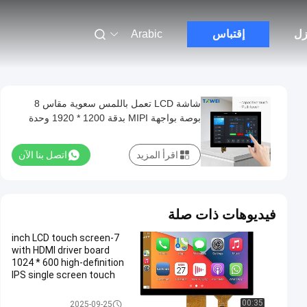
زل
إقتباس
Arabic
شاشة LCD تعمل باللمس سعوية مقاس 8
بوصة بواجهة MIPI بدقة 1200 * 1920 وحدة
عرض تحكم في إضاءة النباتات
اقرأ المزيد
اتصل بنا الآن
فيديوهات ذات صلة
7-inch LCD touch screen
with HDMI driver board
1024 * 600 high-definition
IPS single screen touch
screen USB interface
شاشة TFT Lcd
00:35
2025-09-25