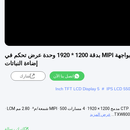
شاشة LCD تعمل باللمس سعوية مقاس 8 بوصة بواجهة MIPI بدقة 1200 * 1920 وحدة عرض تحكم في
إضاءة النباتات
اتصل بنا الآن
شارك
5 Inch TFT LCD Display
#
TXW800042B0-YLT شاشة TFT LCD مقاس 8.0 بوصة بدقة WQXGA+ مع CTP مدمج 1200 × 1920 · 4 مسارات MIPI · 500 شمعة/م² · 2.80 مم LCM ·
عرض المزيد
اترك رسالة