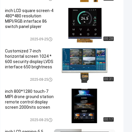
4-inch LCD square screen
480*480 resolution
MIPI/RGB interface 86
switch panel player
display screen
شاشة TFT Lcd
00:28
2025-09-25
Customized 7-inch
horizontal screen 1024 *
600 security display LVDS
interface 650 brightness
شاشة TFT Lcd
00:31
2025-08-25
7-inch 800*1280 touch
MIPI drone ground station
remote control display
screen 2000nits screen
شاشة TFT Lcd
00:17
2025-08-25
5.5-inch LCD gaming