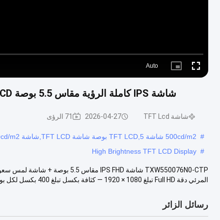
Auto
Picture-
Fullscreen
in-
Picture
شاشة IPS كاملة الرؤية مقاس 5.5 بوصة MIPI LCD بدقة 1080*1920 شاشة تعمل باللمس سعوية
شاشة TFT Lcd
2026-04-27
71 الرؤى
#
500cd/m2 شاشة TFT LCD,5 بوصة شاشة TFT LCD,شاشة IPS LCD 550cd/m2
High Brightness TFT LCD Display
#
TXW550076N0-CTP شاشة IPS FHD مقا
المرئي دقة Full HD تبلغ 1080 × 1920 — كثافة بكسل تبلغ 400 بكسل لكل بوصة تتجاوز ...
رسائل الزائر