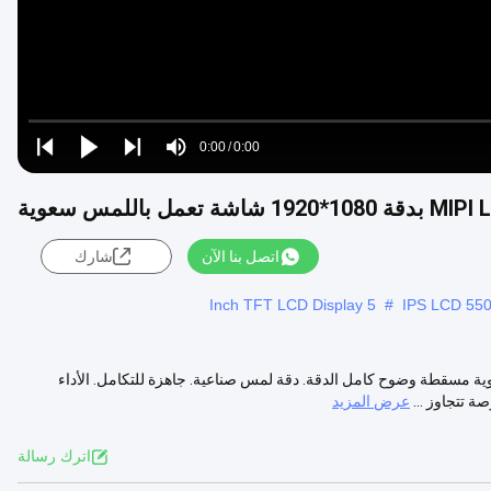
Loaded
:
0%
0:00
/
0:00
Play
Play
Play
Mute
Current
Duration
next
next
Time
اتصل بنا الآن
شارك
5 Inch TFT LCD Display
#
س 5.5 بوصة + شاشة لمس سعوية مسقطة وضوح كامل الدقة. دقة لمس صناعية. جاهزة للتكامل. الأداء
عرض المزيد
اترك رسالة