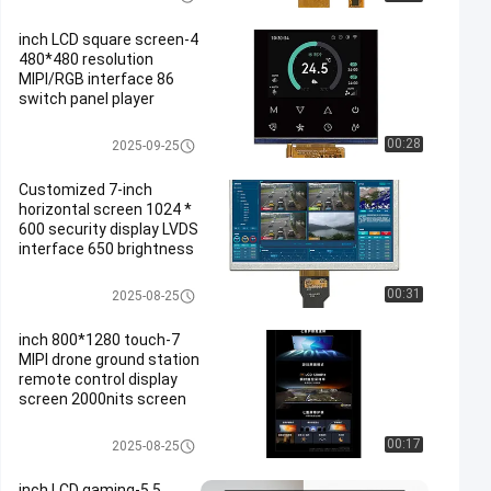
4-inch LCD square screen
480*480 resolution
MIPI/RGB interface 86
switch panel player
display screen
شاشة TFT Lcd
00:28
2025-09-25
Customized 7-inch
horizontal screen 1024 *
600 security display LVDS
interface 650 brightness
شاشة TFT Lcd
00:31
2025-08-25
7-inch 800*1280 touch
MIPI drone ground station
remote control display
screen 2000nits screen
شاشة TFT Lcd
00:17
2025-08-25
5.5-inch LCD gaming