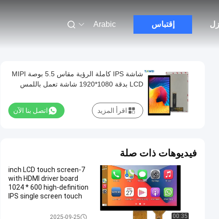
زل
إقتباس
Arabic
شاشة IPS كاملة الرؤية مقاس 5.5 بوصة MIPI
LCD بدقة 1080*1920 شاشة تعمل باللمس
سعوية
اقرأ المزيد
اتصل بنا الآن
فيديوهات ذات صلة
7-inch LCD touch screen
with HDMI driver board
1024 * 600 high-definition
IPS single screen touch
screen USB interface
شاشة TFT Lcd
00:35
2025-09-25