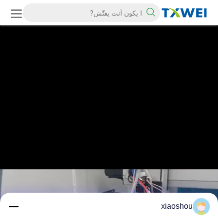
xiaoshou