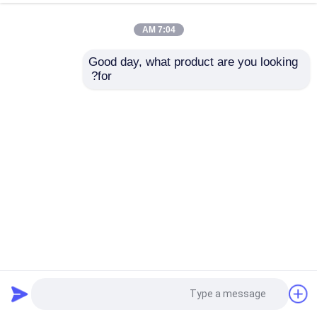
7:04 AM
Good day, what product are you looking 
for?
0.96 بوصة 80 * 160 IPS الوضوح 500cd / m2 SPI 4 BIT واجهة
شريط شاشة العرض
نوع الشريط TFT
2025-04-03