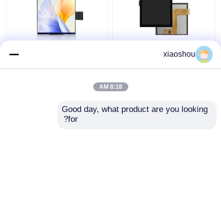
3.95 بوصة مربع شاشة
3شاشة عرض LCD TFT
xiaoshou
TFT 480 X 480 IPS
مربعة.95 بوصة مع 86
TFT LCD شاشة لمس
شاشة تغيير ذكية
وحدة عرض
8:18 AM
افضل سعر
افضل سعر
Good day, what product are you looking 
for?
اتصل بنا
اتصل بنا
عرض المزيد
منزل
حول نا
اتصل بنا
Desktop Site
خريطة الموقع
سياسة الخصوصية