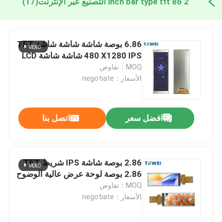
2 86 inch bar type tft التصنيع عبر الإنترنت
(17)
6.86 بوصة شاشة شاشة شاشة TFT
480 X1280 IPS شاشة شاشة LCD
MOQ：تفاوض
الأسعار：negotiate
افضل سعر
اتصل بنا
2.86 بوصة شاشة IPS شريط TFT
2.86 بوصة لوحة عرض عالية الوضوح
MOQ：تفاوض
الأسعار：negotiate