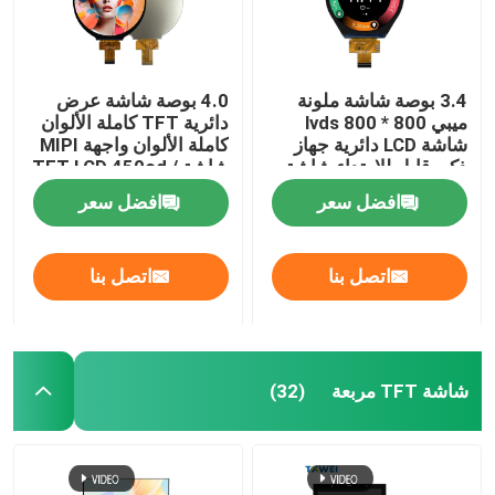
3.4 بوصة شاشة ملونة
4.0 بوصة شاشة عرض
ميبي lvds 800 * 800
دائرية TFT كاملة الألوان
شاشة LCD دائرية جهاز
كاملة الألوان واجهة MIPI
ذكي قابل للارتداء شاشة
شاشة TFT LCD 450cd /
M2
LCD
افضل سعر
افضل سعر
اتصل بنا
اتصل بنا
شاشة TFT مربعة
(32)