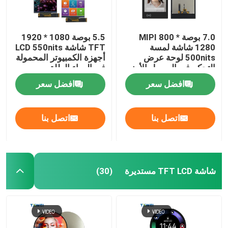
7.0 بوصة MIPI 800 *
5.5 بوصة 1080 * 1920
1280 شاشة لمسة
TFT شاشة LCD 550nits
500nits لوحة عرض
أجهزة الكمبيوتر المحمولة
التحكم في الوصول الأمني
في الهواء الطلق
افضل سعر
افضل سعر
اتصل بنا
اتصل بنا
شاشة TFT LCD مستديرة
(30)