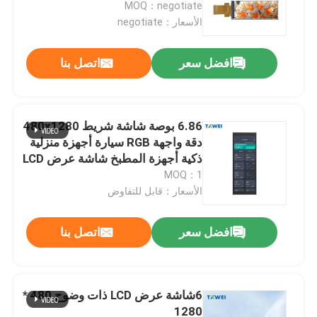
MOQ：negotiate
الأسعار：negotiate
افضل سعر
اتصل بنا
6.86 بوصة شاشة شريط 480x1280
دقة واجهة RGB سيارة أجهزة منزلية
ذكية أجهزة المطبخ شاشة عرض LCD
MOQ：1
الأسعار：قابل للتفاوض
المنزل
افضل سعر
اتصل بنا
المنتجات
6شاشة عرض LCD ذات وضوح 480 *
1280
حولنا