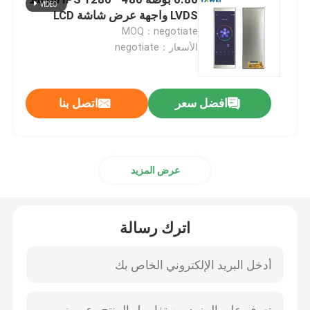
LVDS واجهة عرض شاشة LCD
MOQ：negotiate
شاشة TFT LCD مستديرة
الأسعار：negotiate
شاشة TFT مربعة
افضل سعر
اتصل بنا
نوع الشريط TFT
لوحة محركات HDMI
عرض المزيد
لوحة سائق VGA
اترك رسالة
لوحة تعمل باللمس بالسعة
3 بوصة LCD