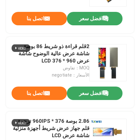
افضل سعر
اتصل بنا
2قلم قراءة ذو شريط 86 بوصة
شاشة عرض عالية الوضوح شاشة
عرض LCD 376 * 960
MOQ：تفاوض
الأسعار：negotiate
افضل سعر
اتصل بنا
2.86 بوصة 376 * 960IPS ترجمة
قلم جهاز عرض شريط أجهزة منزلية
شاشة عرض LCD