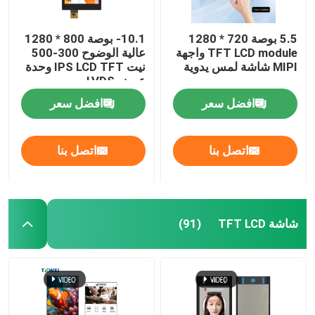
5.5 بوصة 720 * 1280
10.1- بوصة 800 * 1280
TFT LCD module واجهة
عالية الوضوح 300-500
MIPI شاشة لمس يدوية
نيت IPS LCD TFT وحدة
عرض LVDS
افضل سعر
افضل سعر
اتصل بنا
اتصل بنا
شاشة TFT LCD
(91)