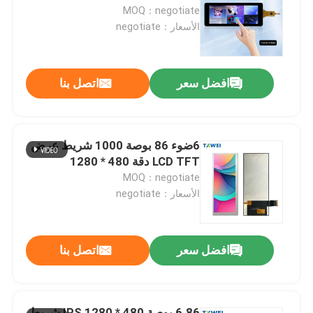
MOQ：negotiate
الأسعار：negotiate
جولة في المصنع
افضل سعر
اتصل بنا
مراقبة الجودة
أخبار
6ضوء 86 بوصة 1000 شريط عرض
LCD TFT دقة 480 * 1280
اطلب اقتباس
MOQ：negotiate
الأسعار：negotiate
شاشة TFT Lcd
افضل سعر
اتصل بنا
وحدة TFT LCD
شاشة TFT LCD
6.86 بوصة 480 * 1280 IPS شريط