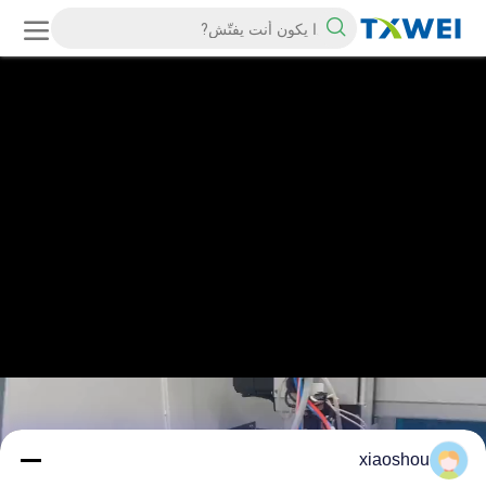
xiaoshou