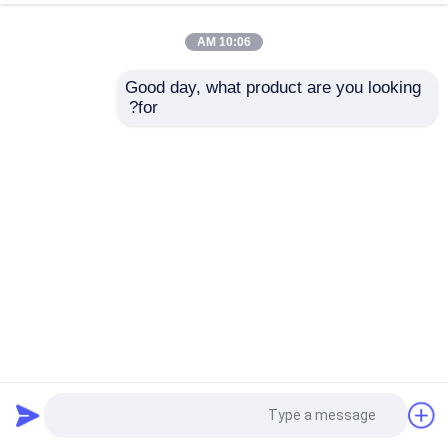
10:06 AM
Good day, what product are you looking 
for?
6.9 بوصة 280 * 1424 واجهة HDMI مضخة التسريب الطبي جهاز
جهاز شاشة عرض LCD
لوحة سائق VGA
2024-12-23
11 الرؤى