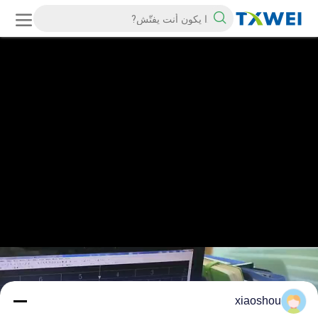
xiaoshou