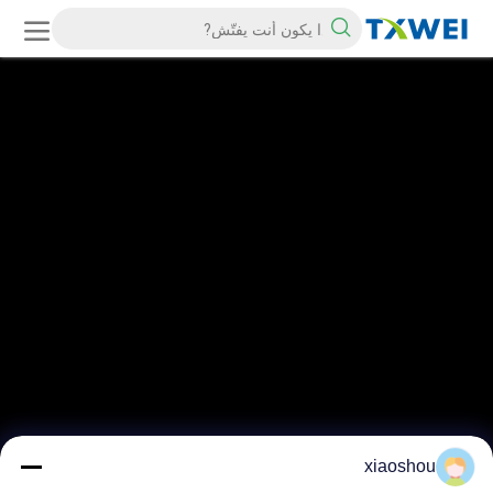
xiaoshou