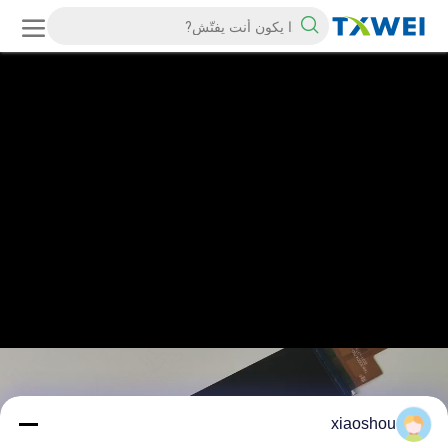
xiaoshou