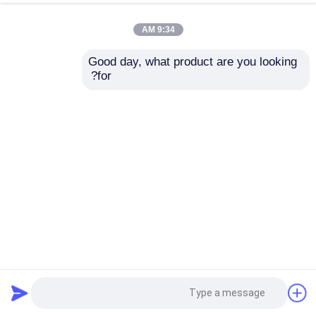
9:34 AM
Good day, what product are you looking 
for?
10.1 بوصة شاشة TFT الصناعية 350 نيتس LVDS 8 بيت واجهة
1280 * 800 بكسل
وحدة شاشة LCD 10 بوصة
2024-12-14
5 الرؤى