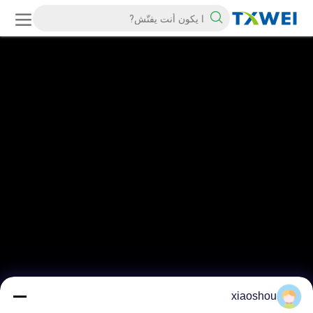
xiaoshou