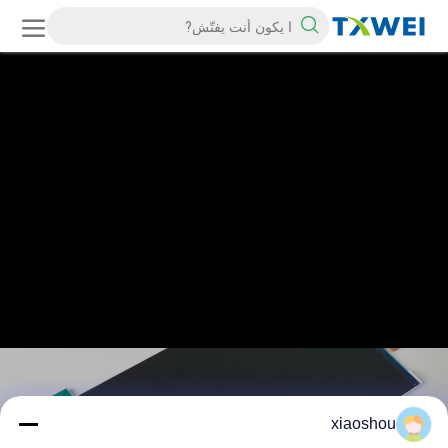
xiaoshou