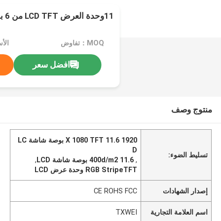
11وحدة العرض LCD TFT من 6 بوصات
MOQ：تفاوض
الأسعا
افضل سعر
منتوج وصف
1920 X 1080 TFT 11.6 بوصة شاشة LC
D
تسليط الضوء:
,
400d/m2 11.6 بوصة شاشة LCD
,
RGB StripeTFT وحدة عرض LCD
إصدار الشهادات
CE ROHS FCC
اسم العلامة التجارية
TXWEI