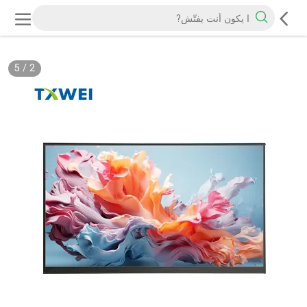
5
/
2