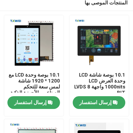
المنتجات الموصى بها
10.1 بوصة شاشة LCD
10.1 بوصة وحدة LCD مع
وحدة العرض LCD
1200 * 1920 شاشة
1000nits واجهة LVDS 8
لمس سعة للتحكم
BIT
الصناعي والأجهزة الذكية
المنزل
إرسال استفسار
إرسال استفسار
المنتجات
حولنا