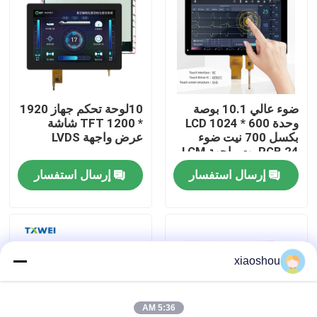
جولة في المصنع
مراقبة الجودة
ضوء عالي 10.1 بوصة
10لوحة تحكم جهاز 1920
وحدة LCD 1024 * 600
* 1200 TFT شاشة
أخبار
بكسل 700 نيت ضوء
عرض واجهة LVDS
RGB 24 بت واجهة LCM
إرسال استفسار
إرسال استفسار
اطلب اقتباس
شاشة TFT Lcd
xiaoshou
وحدة TFT LCD
شاشة TFT LCD
5:36 AM