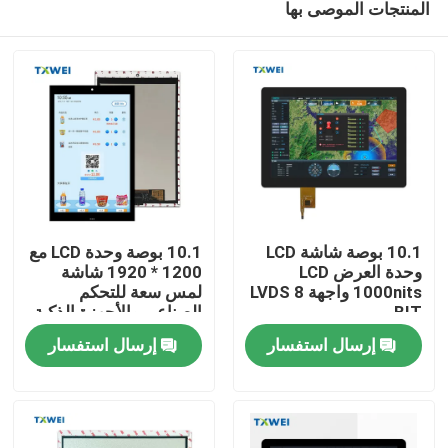
المنتجات الموصى بها
10.1 بوصة شاشة LCD
10.1 بوصة وحدة LCD مع
وحدة العرض LCD
1200 * 1920 شاشة
1000nits واجهة LVDS 8
لمس سعة للتحكم
BIT
الصناعي والأجهزة الذكية
المنزل
إرسال استفسار
إرسال استفسار
المنتجات
حولنا