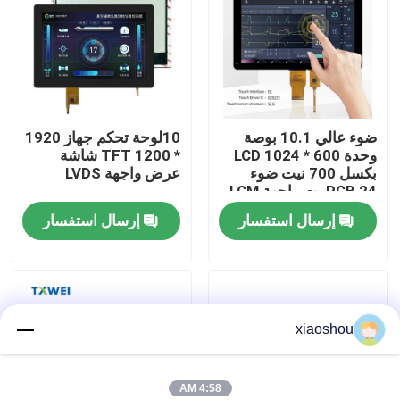
جولة في المصنع
مراقبة الجودة
ضوء عالي 10.1 بوصة
10لوحة تحكم جهاز 1920
وحدة LCD 1024 * 600
* 1200 TFT شاشة
أخبار
بكسل 700 نيت ضوء
عرض واجهة LVDS
RGB 24 بت واجهة LCM
إرسال استفسار
إرسال استفسار
اطلب اقتباس
شاشة TFT Lcd
xiaoshou
وحدة TFT LCD
شاشة TFT LCD
4:58 AM