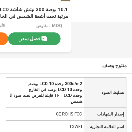
مرئية تحت أشعة الشمس في الخا
MOQ：تفاوض
الأسعا
افضل سعر
منتوج وصف
300d/m2 وحدة LCD 10 بوصة
,
وحدة LCD 10 بوصة في الخارج
,
تسليط الضوء:
وحدة TFT LCD قابلة للعرض تحت ضوء ال
شمس
إصدار الشهادات
CE ROHS FCC
اسم العلامة التجارية
TXWEI