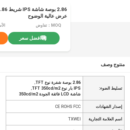
عرض عالية الوضوح
MOQ：تفاوض
الأسعا
افضل سعر
منتوج وصف
2.86 بوصة شفرة نوع TFT
,
تسليط الضوء:
IPS بار نوع TFT 350cd/m2
,
شاشة LCD فائقة الجودة 350cd/m2
إصدار الشهادات
CE ROHS FCC
اسم العلامة التجارية
TXWEI