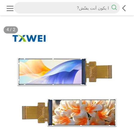
4
/
2