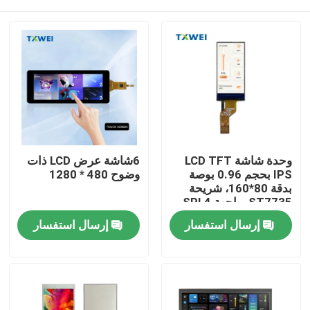
وحدة شاشة LCD TFT
6شاشة عرض LCD ذات
IPS بحجم 0.96 بوصة
وضوح 480 * 1280
بدقة 80*160، شريحة
ST7735، واجهة SPI 4
بت
المنزل
إرسال استفسار
إرسال استفسار
المنتجات
حولنا