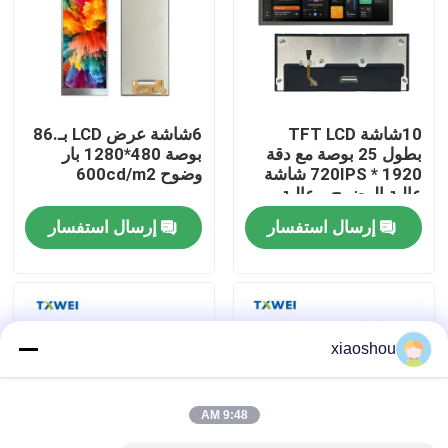
جولة في المصنع
مراقبة الجودة
10شاشة TFT LCD
6شاشة عرض LCD بـ.86
بطول 25 بوصة مع دقة
بوصة 480*1280 بار
1920 * 720IPS شاشة
وضوح 600cd/m2
أخبار
عالية الوضوح و عالية
الوضوح
إرسال استفسار
إرسال استفسار
اطلب اقتباس
شاشة TFT Lcd
xiaoshou
وحدة TFT LCD
9:48 AM
شاشة TFT LCD