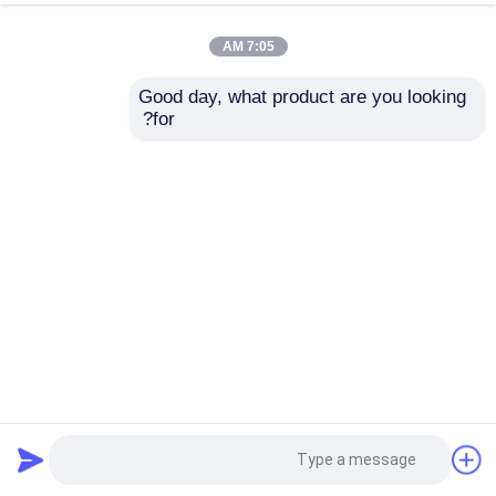
7:05 AM
Good day, what product are you looking 
for?
6.9 بوصة 280*1424 دقة كاملة لون TFT LCD عرض وحدة مع
شاشة شريط
وحدة TFT LCD
2025-06-25