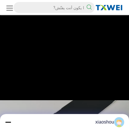
xiaoshou