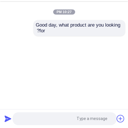
10:27 PM
Good day, what product are you looking 
for?
2.4 بوصة tft شاشة LCD يعرض دقة 240 * 320 IPS عرض كامل
عالية الوضوح والإضاءة العالية
وحدة TFT LCD
2024-07-08