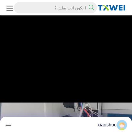
xiaoshou