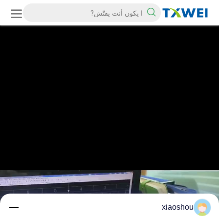
xiaoshou