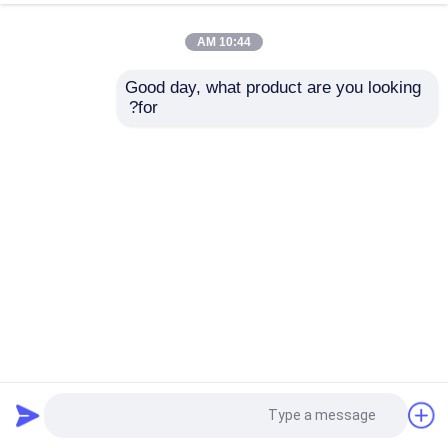
10:44 AM
Good day, what product are you looking 
for?
5.5 بوصة 720 * 1280 TFT LCD module واجهة MIPI شاشة
لمس يدوية
وحدة TFT LCD
2024-08-21
11 الرؤى