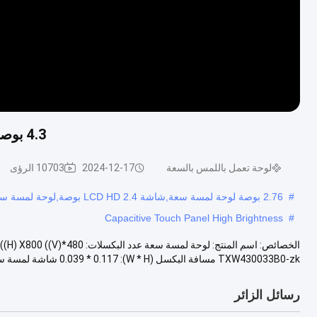
4.3 بوصة RGB لوحة لمس سعة Tft لوحة لمس لـ 480 X 800
لوحة تعمل باللمس بالسعة
2024-12-17
10703 الرؤى
#
2.76 بوصة لوحة لمسة سعة,شاشة LCD HD 2.4 بوصة,لوحة لمسة سعة عالية السطوع
Capacitive Touch Panel High Brightness
#
TXW430033B0-zk مسافة البكسل (W * H): 0.039 * 0.117 شاشة لمسة سعة دقة عالية ...
رسائل الزائر