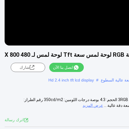
اتصل بنا الآن
شارك
Hd 2.4 inch tft lcd display
#
الخصائص: اسم المنتج: لوحة لمسة سعة عدد البكسلات: 480*3RGB ((H) X800 ((V) الحجم: 4.3 بوصة درجات اللومين: 350cd/m2 رقم الطراز:
عرض المزيد
اترك رسالة