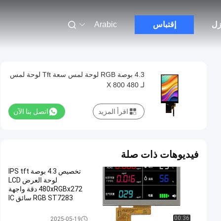
زل
إقتباس
Arabic
4.3 بوصة RGB لوحة لمس سعة Tft لوحة لمس
لـ 480 X 800
اقرأ المزيد
اتصل بنا الآن
فيديوهات ذات صلة
تخصيص 4.3 بوصة IPS tft
لوحة العرض LCD
480xRGBx272 دقة واجهة
RGB ST7283 سائق IC
شاشة LCD 4 بوصات
00:36
2025-05-19