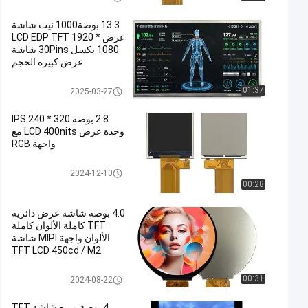
13.3 بوصة1000 نيت شاشة
عرض LCD EDP TFT 1920 *
1080 بكسل 30Pins شاشة
عرض كبيرة الحجم
وحدة TFT LCD
01:37
2025-03-27
2.8 بوصة IPS 240 * 320
وحدة عرض LCD 400nits مع
واجهة RGB
شاشة TFT Lcd
2024-12-10
00:28
4.0 بوصة شاشة عرض دائرية
TFT كاملة الألوان كاملة
الألوان واجهة MIPI شاشة
TFT LCD 450cd / M2
شاشة TFT LCD مستديرة
00:31
2024-08-22
4 بوصة مربع شاشة TFT