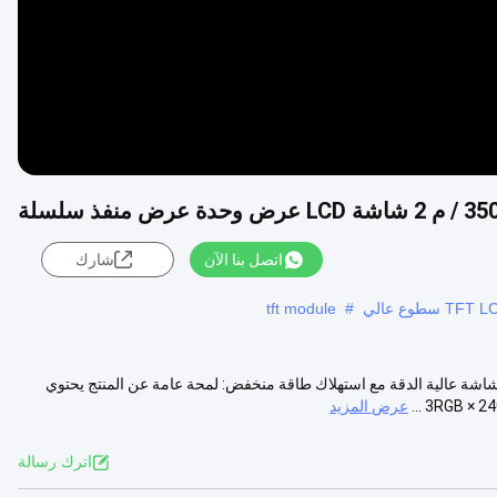
اتصل بنا الآن
شارك
tft module
#
وصة TFT LCD Module مع MCU 16 BIT Interface وحدة TFT LCD - شاشة عالية الدقة مع استهلاك طاقة منخفض: لمحة عامة عن المنتج يحتوي
عرض المزيد
اترك رسالة