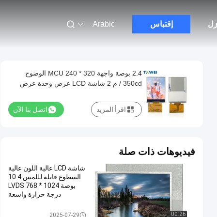
زل
إقتباس
Arabic
2.4 بوصة واجهة MCU 240 * 320 الوضوح
350cd / م 2 شاشة LCD عرض وحدة عرض
منفذ سلسلة
اقرأ المزيد
اتصل بنا الآن
فيديوهات ذات صلة
شاشة LCD عالية اللون عالية
السطوع قابلة لللمس 10.4
بوصة 1024 * 768 LVDS
درجة حرارة واسعة
وحدة TFT LCD
00:26
2025-07-29