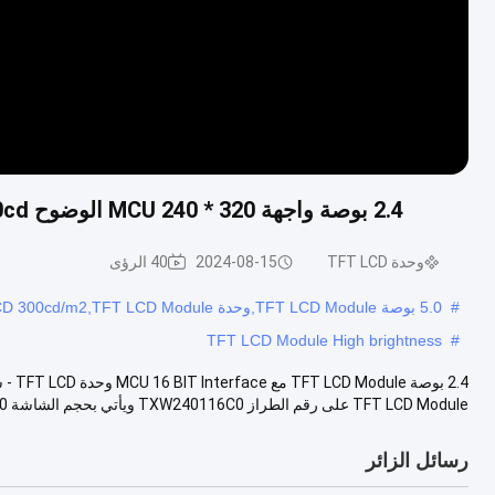
2.4 بوصة واجهة MCU 240 * 320 الوضوح 350cd / م 2 شاشة LCD عرض وحدة عرض منفذ سلسلة
وحدة TFT LCD
2024-08-15
40 الرؤى
#
5.0 بوصة TFT LCD Module,وحدة TFT LCD 300cd/m2,TFT LCD Module سطوع عالي
TFT LCD Module High brightness
#
2.4 ب
TFT LCD Module على رقم الطراز TXW240116C0 ويأتي بحجم الشاشة 240 × 3RGB ...
رسائل الزائر