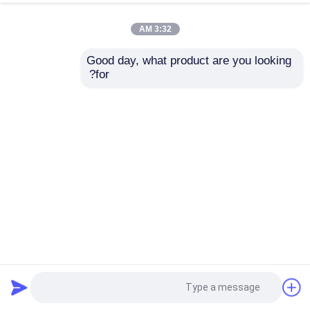
3:32 AM
Good day, what product are you looking 
for?
2.4 بوصة 240*320 سطوع 450cd/m2 سجل القيادة شاشة عرض
LCD TFT
وحدة TFT LCD
2024-11-04
135 الرؤى