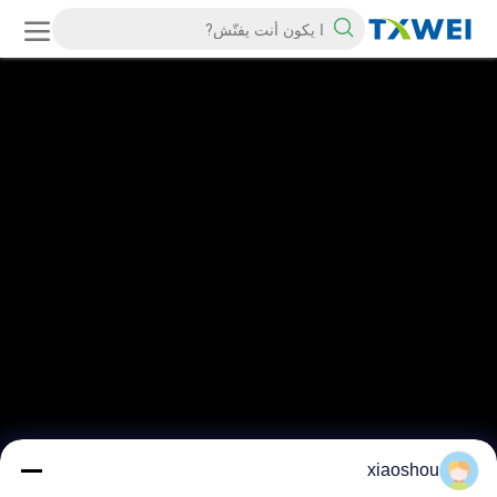
xiaoshou