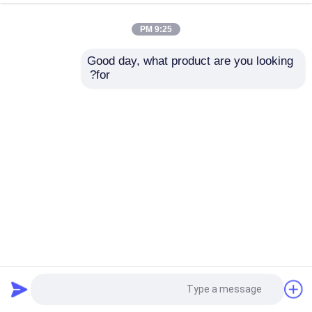
9:25 PM
Good day, what product are you looking 
for?
0شاشة الشريط 96 بوصة 80 * 160 واجهة SPI 500cd/m2 وضوح
شاشة TFT
شاشة TFT Lcd
2024-08-14