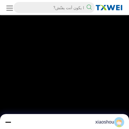
xiaoshou