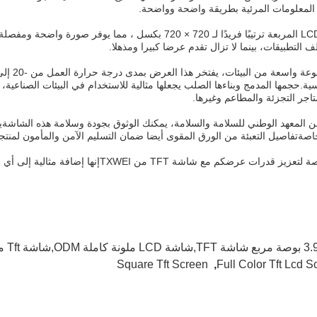
معلومات المرئية بطريقة واضحة وواضحة.
 التطبيقات، بينما لا تزال تقدم عرضا كبيرا ومذهلا.
ة.حجمها المدمج وبناءها الصلب يجعلها مثالية للاستخدام في البيئات الصناعية، بي
اجر التجزئة والمطاعم وغيرها.
من المعهد الوطني للسلامة والسلامة، يمكنك الوثوق بجودة وسلامة هذه الشاش
خاصةتفاصيل التعبئة من الورق المقوى أيضا ضمان التسليم الآمن والمأمون لمنتج
ت عرضكم مع شاشة TFT من TXWEIإنها إضافة مثالية إلى أي بيئة صناعية أو تجارية.
 LCD ملونة كاملة ODM,شاشة Tft مربعة 400cd/m2
Square Tft Screen
,
Full Color Tft Lcd