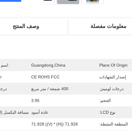
معلومات مفصلة
وصف المنتج
Place Of Origin
Guangdong,China
اسم ا
إصدار الشهادات
CE ROHS FCC
r
درجات لومينز:
400 شمعة / متر مربع
درجة
الحجم:
3.95
نوع LCD:
عادة أسود
مسافة البكسل (ال
المنطقة النشطة:
71.928 ((H) * 71.928 ((V)