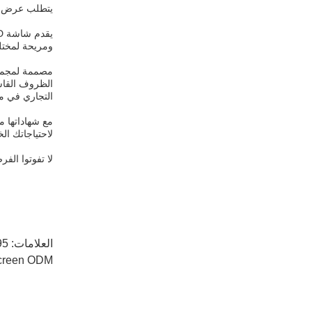
يتطلب عرض ال
ومريحة لمختلف
الظروف القاسي
التجاري في مت
مع شهاداتها 
لاحتياجاتك ال
لا تفوتوا الفرصة لتعزيز قدرا
العلامات:
3.95 بوصة مربع شاشة TFT,شاشة
 Screen ODM