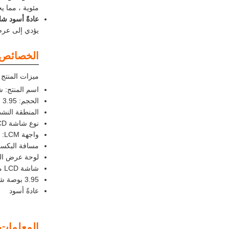
مئوية ، مما ي
عادةً أسود شاشة
يؤدي إلى عرض
الخصائص:
ميزات المنتج من ش
اسم المنتج: شاشة T
الحجم: 3.95 بوصة
المنطقة النشطة: 71.928 ((28 ((V
نوع شاشة LCD: عادةً أسود
واجهة LCM: واجهة MIPI BIT
مسافة البكسل ( 0.0999 * 0.0999
لوحة عرض الف
شاشة LCD مربعة
3.95 بوصة شاشة TFT
عادةً أسود
المعلمات ا