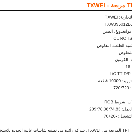
رية: TXWEI
قوانغدونغ، الصين
كمية الطلب: التفاوض
للتفاوض
: الكرتون
1
L
10000 قطعة
72
: شريط RGB
7*78.98*209
غيل: -20+70
مقدمة شاشة TFT المربعة من TXWEI، شركة رائدة في تصنيع شاشات عالية