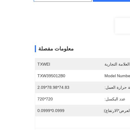
معلومات مفصلة
لعلامة التجارية
TXWEI
TXW395012B0
Model Numbe
 حرارة العمل:
74.83*78.98*2.09
عدد البكسل:
720*720
عرض*الارتفاع):
0.0999*0.0999