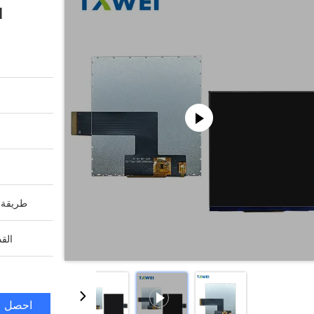
الط
طريقة ا
القد
احصل ع