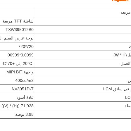
شاشة TFT مربعة
TXW395012B0
لوحة عرض الفيلم الر
ت
720*720
W *)
0.0999*00999
العمل
-20°C إلى +70°C
واجهة MIPI BIT
ن
400cd/m2
ي سائق LCM
NV3051D-T
عادةً أسود
شطة
71.928 ((H) * 71.928 ((V)
3.95 بوصة