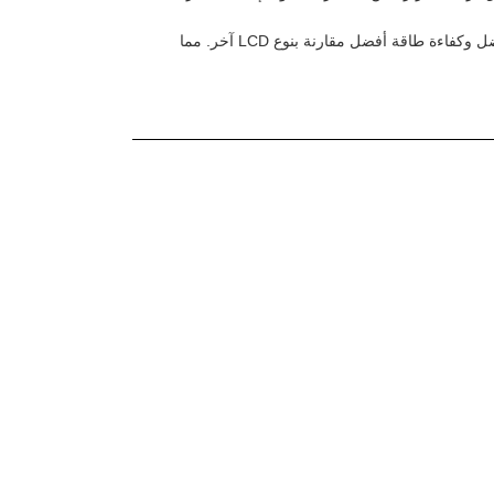
تستخدم شاشة TFT المربعة نوع LCD أسود عادةً ، مما يوفر تباينًا أفضل وكفاءة طاقة أفضل مقارنة بنوع LCD آخر. مما