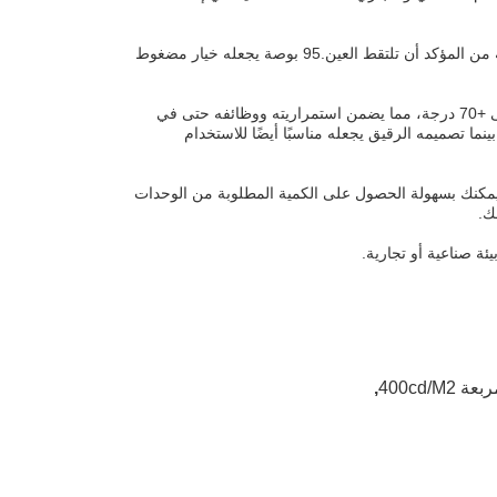
يقدم شاشة LCD المربعة ترتيبًا فريدًا لـ 720 × 720 بكسل ، مما يوفر صورة واضحة ومفصلة من المؤكد أن تلتقط العين.95 بوصة يجعله خيار مضغوط
مصممة لمجموعة واسعة من البيئات، يفتخر هذا العرض بمدى درجة حرارة العمل من -20 إلى +70 درجة، مما يضمن استمراريته ووظائفه حتى في
نما تصميمه الرقيق يجعله مناسبًا أيضًا للاستخدام
ةيمكنك بسهولة الحصول على الكمية المطلوبة من الوحدات
ك.
,