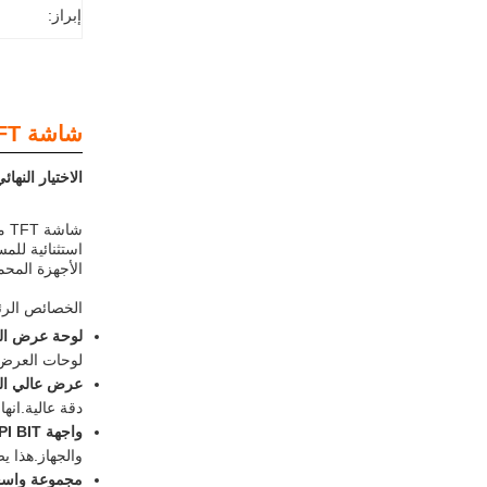
إبراز:
شاشة TFT مربعة:
الاختيار النه
شا
الأجهزة المح
الخصائص الرئ
لوحة عرض الفي
لوحات العرض 
عرض عالي ال
دقة عالية.انه
واجهة MIPI BIT:
والجهاز.هذا 
مجموعة واسعة