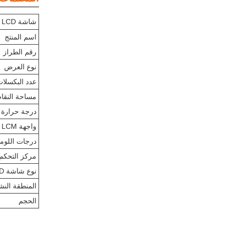
شاشة LCD مربعة
اسم المنتج
رقم الطراز
نوع العرض
عدد البكسلا
مساحة النقاط ( H
درجة حرارة 
واجهة LCM
درجات اللوم
مركز التحكم ف
نوع شاشة LCD
المنطقة الن
الحجم