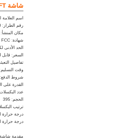
شاشة TFT مربعة - TXWEI
اسم العلامة التجا
رقم الطراز: TXW395012B0
مكان المنشأ: 
شهادة: CE ROHS FCC
الحد الأدنى ل
السعر: قابل 
تفاصيل التعبئة
وقت التسليم: 6
شروط الدفع: /C TT D/P
القدرة على التوريد: 
عدد البكسلات: 720*0
الحجم: 395
ترتيب البكسلات
درجة حرارة العمل: 4.83
درجة حرارة التش