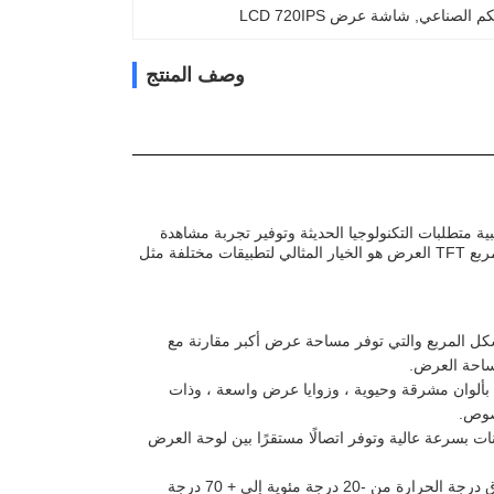
, 
شاشة عرض LCD 720IPS
وصف المنتج
بية متطلبات التكنولوجيا الحديثة وتوفير تجربة مشاهدة
استثنائية للمستخدمينمع حجم 3.95 بوصة ومساحة نشطة من 71.928 ((H) * 71.928 ((V) ، مربع TFT العرض هو الخيار المثالي لتطبيقات مختلفة مثل
 الشكل المربع والتي توفر مساحة عرض أكبر مقارنة مع
ساحة العرض.
ربعة نوعية عرض استثنائية بألوان مشرقة وحيوية ، وزوايا عرض واسعة ، وذات
نصوص.
MI ، والتي تمكن من نقل البيانات بسرعة عالية وتوفر اتصالًا مستقرًا بين لوحة العرض
تم تصميم شاشة TFT المربعة للعمل في نطاق درجة الحرارة من -20 درجة مئوية إلى + 70 درجة