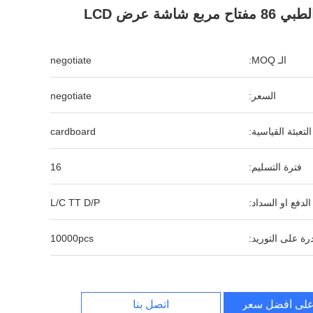
بي 86 مفتاح مربع شاشة عرض LCD
الـ MOQ:
negotiate
السعر:
negotiate
التعبئة القياسية:
cardboard
فترة التسليم:
16
لدفع او السداد:
L/C TT D/P
رة على التوريد:
10000pcs
لى أفضل سعر
اتصل بنا