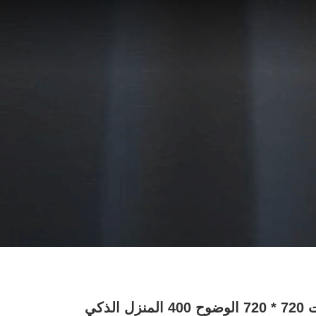
4 بوصات 720 * 720 الوضوح 400 المنزل الذكي