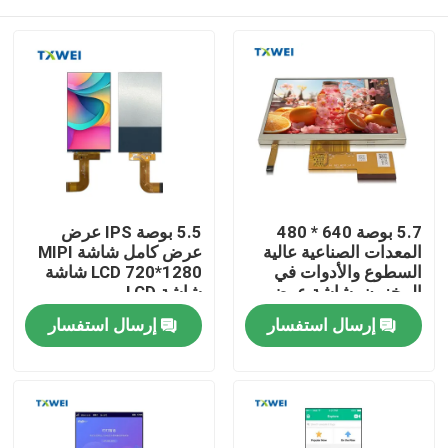
5.7 بوصة 640 * 480
5.5 بوصة IPS عرض
المعدات الصناعية عالية
عرض كامل شاشة MIPI
السطوع والأدوات في
LCD 720*1280 شاشة
المخزون، شاشة عرض
شاشة LCD
LCD 350 السطوع
المنزل
إرسال استفسار
إرسال استفسار
المنتجات
حولنا