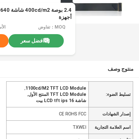
أجهزة
MOQ：تفاوض
الأسعا
افضل سعر
منتوج وصف
,
1100cd/M2 TFT LCD Module
تسليط الضوء:
TFT LCD Module المنتج الأول
,
شاشة LCD tft ips 16 بيت
إصدار الشهادات
CE ROHS FCC
اسم العلامة التجارية
TXWEI