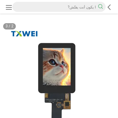
3
/
2