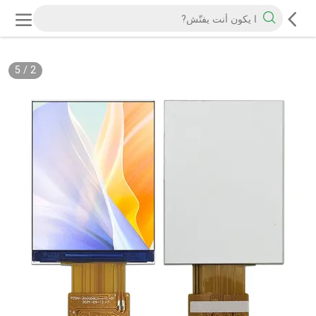
5
/
2