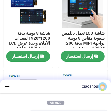
جولة في المصنع
مراقبة الجودة
شاشة LCD تعمل باللمس
شاشة 8 بوصة بدقة
سعوية مقاس 8 بوصة
1200*1920 لمعدات
بواجهة MIPI بدقة 1200
الأمان، وحدة عرض LCD
أخبار
* 1920 وحدة عرض
بواجهة MIPI، شاشة
تحكم في إضاءة النباتات
اختيارية تعمل باللمس
إرسال استفسار
إرسال استفسار
اطلب اقتباس
شاشة TFT Lcd
xiaoshou
وحدة TFT LCD
9:20 AM
شاشة TFT LCD