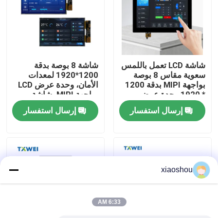
جولة في المصنع
مراقبة الجودة
شاشة LCD تعمل باللمس
شاشة 8 بوصة بدقة
سعوية مقاس 8 بوصة
1200*1920 لمعدات
بواجهة MIPI بدقة 1200
الأمان، وحدة عرض LCD
أخبار
* 1920 وحدة عرض
بواجهة MIPI، شاشة
تحكم في إضاءة النباتات
اختيارية تعمل باللمس
إرسال استفسار
إرسال استفسار
اطلب اقتباس
شاشة TFT Lcd
xiaoshou
وحدة TFT LCD
6:33 AM
شاشة TFT LCD