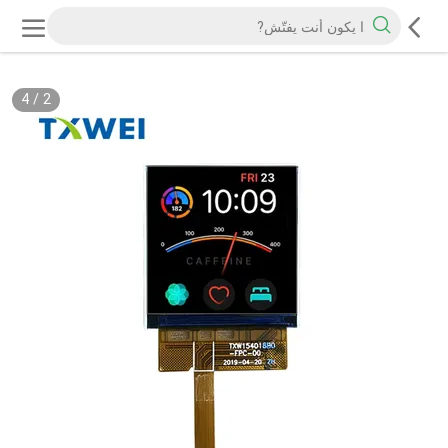
4
/
2