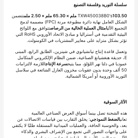
سلسلة التوريد وفلسفة التصنيع
103.50 ملم × 65.30 ملم × 2.50 ملم
TXW450038B0's
تتضمن 
شاشة TFT LCD مستديرة
الشكل العامل نهاية دائرة مطبوعة مرنة (FPC) مصممة لدمج 
التجميع الآلي
امتثال العملية الخالية من الرصاص
تتوافق مع اللوائح 
البيئية التقدمية في أستراليا و مبادئ الاتحاد الأوروبي RoHS التي 
شاشة TFT مربعة
تؤثر بشكل متزايد على معايير المشتريات في الكومنولث.
وتعمل قاعدة إنتاج تيانشيانوي في شينزين، الطابق الرابع، المبنى 
نوع الشريط TFT
E، حديقة هنغشيانغ الصناعية، ضمن النظام الإلكتروني المتكامل 
عموديا في دلتا نهر اللؤلؤ، مما يتيح
سرعة الإنتاج
اللازمة لالتزامات 
50 ألف وحدة بدون عقوبات مخزون العازل الشائعة في سلاسل 
لوحة محركات HDMI
التوريد الأوروبية أو أمريكا الشمالية.
لوحة سائق VGA
الآثار السوقية
هذه الشحنة تصل بينما أسواق العرض الصناعي العالمية 
لوحة تعمل باللمس بالسعة
تعاني
الضغط النموذجي
: يخلق التقارب بين قياسات الاتصالات عن 
بعد، والحوسبة الحافة، والعمليات الميدانية المستقلة طلبًا لا يكتفي 
على واجهات التصور التي تجمع بين الإشراف البشري والذكاء 
3 بوصة LCD
الآلي.يضع النشر الأسترالي (تيانشيانوي) ضمن سلسلة 