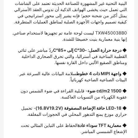
البنية التحتية غير المشهورة للصناعة الحديثة تعتمد على الشاشات 
التي تعمل حيث يخشى الهواتف الذكية أن تدوس.العقد الأسترالي 
يمثل أكثر من شحنة حجم؛ فإنه يشير إلى محور استراتيجي في 
كيفية تصميم واجهات الأجهزة الصلبة لمناطق العمليات المتطرفة.
TXW450038B0 ليست لوحة عامة تم تجهيزها لاستخدام صناعي. 
إنها بنية معمارية بنيت خصيصًا للشدة.
◆ درجة حرارة العمل: -30°C إلى +85°C
ردّ مباشر على ثنائي 
القطبية المناخية في أستراليا، والتي تحرق الصحاري الداخلية 
ومناطق الصقيع الألبي داخل القارة نفسها.
◆ واجهة MIPI ذات 4 خطوط
سلامة البيانات عالية السرعة عبر 
البيئات الصناعية الصاخبة كهربائياً.
◆ 1500 cd/m2 ضوء
- قابلية القراءة في ضوء الشمس دون 
عقوبة الكهرباء من التسويات العاكسة.
◆ 18-LED حافة الإضاءة المصفوفة (16.8V19.2V)
- تحميل 
حراري موزع يمنع التدهور المحلي في الحجوزات المغلقة.
◆ معمارية TFT سوداء عادة
الحفاظ على التباين المثالي تحت 
الإشعاع الشمسي المباشر.