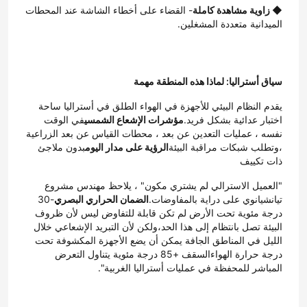
◆ زاوية مشاهدة كاملة
- القضاء على أخطاء الشاشة عند المحطات 
الميدانية متعددة المشغلين.
سياق أستراليا: لماذا هذه المنطقة مهمة
يقدم النظام البيئي للأجهزة في الهواء الطلق في أستراليا ساحة 
اختبار عدائية بشكل فريد.
مؤشرات الإشعاع الشمسي
في الوقت 
نفسه ، عمليات التعدين عن بعد ، محطات القياس عن بعد الزراعية 
،وتطلب شبكات مراقبة البيئة
الرؤية على مدار اليوم
بدون ملاجئ 
ذات تكييف
"العميل الاسترالي لم يشتري مكون" ، يلاحظ مهندس مشروع 
تيانشيانوي على دراية بالمفاوضات.
الضمان الحراري البصري
-30 
درجة مئوية تحت الأرض لم تكن قابلة للتفاوض ليس لأن ظروف 
البيئة تصل بانتظام إلى هذا الحد،ولكن لأن التبريد الإشعاعي خلال 
الليل في المناطق الجافة يمكن أن يضع الأجهزة المكشوفة تحت 
درجة حرارة الهواءالسقف +85 درجة مئوية يتناول التعرض 
المباشر للمحفظة في عمليات أستراليا الغربية".