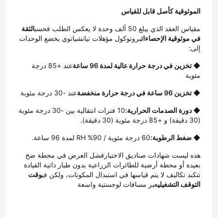
الموثوقية كأصل قابل للقياس
جولة في المصنع
مقياس العقد الذي يبلغ 50 ألف وحدة لا يعكس الطلب فحسب
الثقة 
في موثوقية الإحصاءات
بروتوكول مؤهلات تيانشيانوي يخضع الوحدات 
إلى:
مراقبة الجودة
◆ تخزين في درجة حرارة عالية لمدة 96 ساعة
عند +85 درجة 
مئوية
أخبار
◆ تخزين 96 ساعة في درجة حرارة منخفضة
عند -30 درجة مئوية
◆ دورة الصدمات الحرارية:
10 فترات انتقالية بين -30 درجة مئوية 
اطلب اقتباس
(30 دقيقة) و +85 درجة مئوية (30 دقيقة).
◆ ضغط الرطوبة:
60 درجة مئوية / 90% RH لمدة 96 ساعة.
شاشة TFT Lcd
هذه ليست شهادات صناديق الاختيارفشل العرض في محطة ضخ 
بعيدة أو محطة أرضية للطائرات الزراعية بدون طيار ذاتية القيادة 
تتكبد تكاليف لا يتم قياسها في استبدال المكونات، ولكن في
وقت 
وحدة TFT LCD
التوقف التشغيلي
عبر مسافات لوجستية واسعة
شاشة TFT LCD