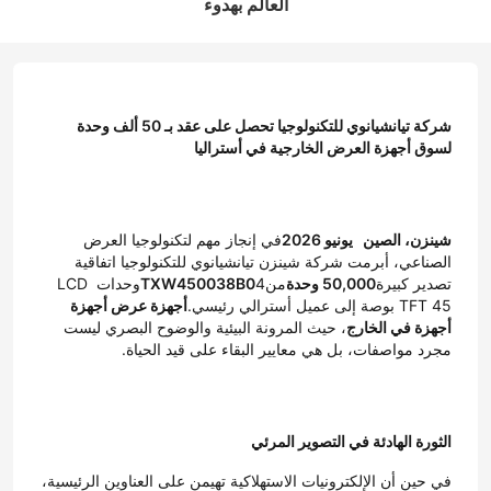
العالم بهدوء
شركة تيانشيانوي للتكنولوجيا تحصل على عقد بـ 50 ألف وحدة
لسوق أجهزة العرض الخارجية في أستراليا
شينزن، الصين  ‬ يونيو 2026
في إنجاز مهم لتكنولوجيا العرض 
الصناعي، أبرمت شركة شينزن تيانشيانوي للتكنولوجيا اتفاقية 
تصدير كبيرة
50,000 وحدة
من
TXW450038B0
4وحدات LCD 
TFT 45 بوصة إلى عميل أسترالي رئيسي.
أجهزة عرض أجهزة 
أجهزة في الخارج
، حيث المرونة البيئية والوضوح البصري ليست 
مجرد مواصفات، بل هي معايير البقاء على قيد الحياة.
الثورة الهادئة في التصوير المرئي
في حين أن الإلكترونيات الاستهلاكية تهيمن على العناوين الرئيسية، 