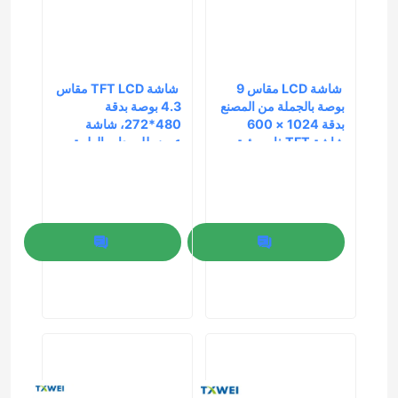
 شاشة LCD مقاس 9 
 شاشة TFT LCD مقاس 
بوصة بالجملة من المصنع 
4.3 بوصة بدقة 
بدقة 1024 × 600 
480*272، شاشة 
شاشة TFT ذات رؤية 
عرض للمعدات الطبية 
كاملة لواجهة LVDS 
والتحكم الصناعي، شاشة 
لشاحنة الملاحة
عرض لوحة الأجهزة 
المنزلية، توريد مباشر من 
المصنع
إرسال استفسار
إرسال استفسار