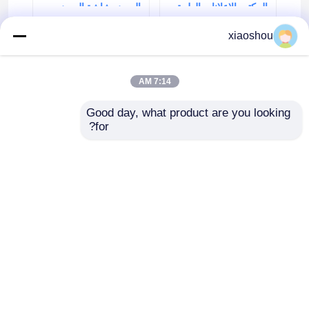
المكتب الإعلانات الطبية 
العرض شاشة العرض 
عرض الجمال شاشة 
LCD
LCD
xiaoshou
7:14 AM
Good day, what product are you looking 
إرسال استفسار
إرسال استفسار
for?
منزل
حول نا
اتصل بنا
Desktop Site
خريطة الموقع
سياسة الخصوصية