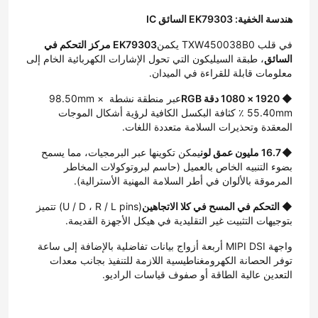
هندسة الخفية: EK79303 السائق IC
في قلب TXW450038B0 يكمن
EK79303 مركز التحكم في 
السائق
، طبقة السيليكون التي تحول الإشارات الكهربائية الخام إلى 
معلومات قابلة للقراءة في الميدان.
◆ 1920 × 1080 دقة RGB
عبر منطقة نشطة 98.50mm × 
55.40mm ٪ كثافة البكسل الكافية لرؤية أشكال الموجات 
المعقدة وتحذيرات السلامة متعددة اللغات.
◆ 16.7 مليون عمق لون
يمكن تكوينها عبر البرمجيات، مما يسمح 
بضوء التنبيه الخاص بالعميل (حاسم لبروتوكولات المخاطر 
المرموقة بالألوان في أطر السلامة المهنية الأسترالية).
◆ التحكم في المسح في كلا الاتجاهين
(U / D ، R / L pins) تتميز 
بتوجيهات التثبيت غير التقليدية في هيكل الأجهزة القديمة.
المنزل
واجهة MIPI DSI ‬أربعة أزواج بيانات تفاضلية بالإضافة إلى ساعة ‬ 
توفر الحصانة الكهرومغناطيسية اللازمة للتنفيذ بجانب معدات 
المنتجات
التعدين عالية الطاقة أو صفوف قياسات الراديو.
حولنا