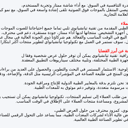
درة التنافسية في السوق: مع أداء شاشة ممتاز وتجربة المستخدم،
خيصي المتنقل بالموجات فوق الصوتية تلقى إشادة واسعة في السوق، مع نمو كبي
علامة التجارية.
بي المقدمة من تقنية تيانشيانوي تلبي تماما جميع احتياجاتنا للصوت الموجات 
 أجهزة التشخيص. منتجاتها لديها أداء ممتاز، جودة مستقرة، دعم فني محترف،
البيع في الوقت المناسب والفعالة. هم شركاؤنا ذوي الجودة العالية في مجال ع
 سوف نستمر في العمل مع تكنولوجيا تيانشيانواي لتطوير منتجات أكثر ابتكارا
فية: تقنية تيانشيانوي يمكن أن توفر حلول عرض شخصية وفقا ل
جهزة الطبية المختلفة، وتلبية مختلف سيناريوهات التطبيق المعقدة.
نولوجية: الاستثمار المستمر في البحث والتطوير، والحصول على العديد من براءا
ن المنتج في طليعة الصناعة في المؤشرات الرئيسية مثل الدقة، والإضاءة، ود
 نحن نلتزم بدقة بالمعايير الطبية الدولية للإنتاج ومراقبة الجودة.
ت مرسومة متعددة، وتوفير دعم موثوق به للمعدات الطبية.
 من طلب العملاء إلى تسليم المنتجات، تكنولوجيا تيانشيانوي يمكن أن تستجيب 
المشروع، ومساعدة منتجات العملاء على الإطلاق في الوقت المناسب.
يانوي، كمزود محترف من حلول العرض الطبي،
 عالية الأداء لشركات المعدات الطبية، مما يساعد على التحول الرقمي للصناعة
 تطوير الصناعة الطبية العالمية.