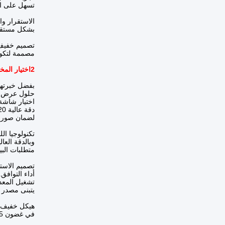
تسهل على ال
الاستقرار و
بشكل مستقر 
تصميم خفيف 
مصممة لتكون 
2اختيار المخطط
بفضل خبرتها 
حلول عرض م
اختيار شاشة العرض: يتم تحديد 
دقة عالية 1920 × 1200، ونسبة تباين عالية 1000:1، زاوية عرض واسعة 170 درجة، وضوء يصل إلى 800cd / m2 ،
لضمان صور و
تكنولوجيا اللمس: اع
وبالدقة العا
متطلبات الب
تصميم الاست
أداء التوافق. لقد 
تشغيل المعد
يتبنى مصدر ضوء LED طويل الأمد ، والذي يمكن أن يضمن قوة الإضاءة ا
هيكل خفيف ا
في غضون 5 مليمترات. وهو خفيف الوزن، وسهل التكامل في الأجهزة المحمولة، ولها هيكل متين مع أداء زلزالي جيد.