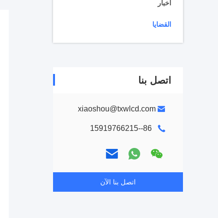
أخبار
القضايا
اتصل بنا
xiaoshou@txwlcd.com
86--15919766215
اتصل بنا الآن