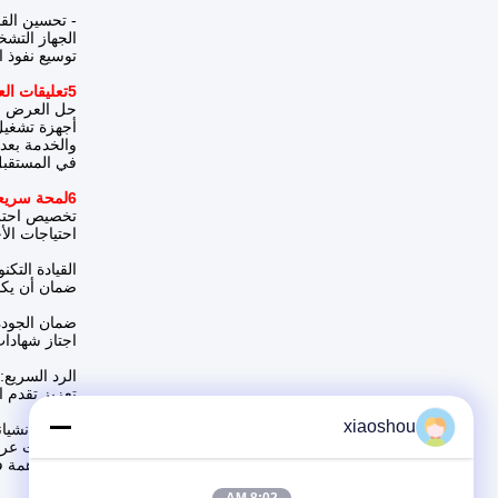
- تحسين الق
الجهاز التش
توسيع نفوذ ال
5تعليقات العملاء
حل العرض الط
أجهزة تشغيل
والخدمة بعد 
في المستقبل،
6لمحة سريعة عن أبرز القضايا
تخصيص احترا
احتياجات الأ
القيادة التك
ضمان أن يكو
ضمان الجودة:
اجتاز شهادا
الرد السريع:
تعزيز تقدم 
xiaoshou
تقنية تيانش
ومنتجات عرض
والمساهمة في