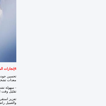
4إنجازات المشروع
تحسين جودة 
معدات تشخيص
- سهولة تشغي
تقليل وقت ا
تعزيز استقرا
والعميل راض