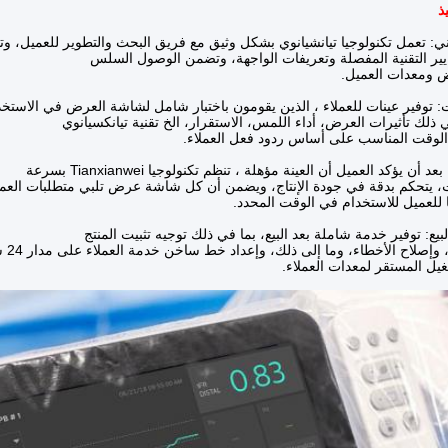
قني: تعمل تكنولوجيا تيانشيانوي بشكل وثيق مع فريق البحث والتطوير للعميل، 
يير التقنية المفصلة وتعريفات الواجهة، وتضمن الوصول السلس
 ومعدات العميل.
ات: توفير عينات للعملاء ، الذين يقومون باختبار شامل لشاشة العرض في الاستخ
ي ذلك تأثيرات العرض، أداء اللمس، الاستقرار، الخ تقنية تيانكسيانوي
لوقت المناسب على أساس ردود فعل العملاء.
د أن يؤكد العميل أن العينة مؤهلة ، تنظم تكنولوجيا Tianxianwei بسرعة
ات، يتحكم بدقة في جودة الإنتاج، ويضمن أن كل شاشة عرض تلبي متطلبات العم
 للعميل للاستخدام في الوقت المحدد.
لبيع: توفير خدمة شاملة بعد البيع، بما في ذلك توجيه تثبيت المنتج
ح الأخطاء، وما إلى ذلك، وإعداد خط ساخن خدمة العملاء على مدار 24 ساعة، والاستجابة بسرعة لمشاكل العملاء،
يل المستقر لمعدات العملاء.