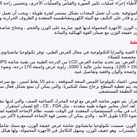
أطباء إجراء عمليات تكبير الصورة والقياس والعمليات الأخرى، وتحسين راحة ا
الموثوقية: يجب أن تعمل المعدات بشكل مستمر لفترة طويلة ، ويجب أن تعمل
و قادر على التكيف مع البيئة الكهرومغناطيسية المعقدة و الظروف الحرارية 
الوزن: الأجهزة المحمولة لديها قيود صارمة على الوزن والحجم ، وتحتاج شاش
خفيفة الوزن مع ضمان القوة الهيكلية والمتانة.
الغنية والمزايا التكنولوجية في مجال العرض الطبي، توفر تكنولوجيا تيانشيانوي
خصصة للعملاء
شاشة العرض LCD من الدرجة الطبية من تقنية شاشة IPS الصلبة 10.1 بوصة ، والتي لديها
اضحة وألوان واقعية وتفاصيل غنية.
تماد تكنولوجيا اللمس السعة المتوقعة ، تدعم 10 نقاط لمس ، مع سرعة استجابة لمس سريعة
لية، يتم تغطية السطح بزجاج مضاد للبكتيريا، والتي يمكن أن تمنع بشكل فعال نمو ا
يئة النظيفة للمستشفى
قرار: يتم تجهيز شاشة العرض مع لوحة المحرك الصناعية الصف، والتي لديها مقا
اجتاز معايير شهادة طبية متعددة ، مثل CE ، FDA ، الخ لضمان استقرار
ات في بيئات المستشفيات المعقدة. في الوقت نفسه، نظام الإضاءة الخلفية ل
لمستقرة لأكثر من 50000 ساعة.
لوزن: صممت تكنولوجيا تيانشيانوي شاشة عرض خفيفة الوزن، مع سمك شامل 